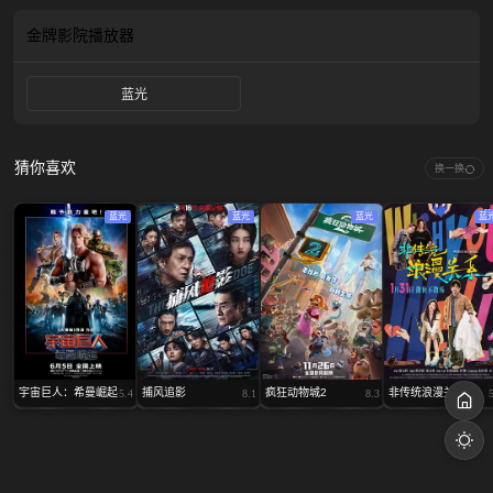
三人组能否穿透这层层迷雾，重启未来？
金牌影院
播放器
蓝光
猜你喜欢
换一换
蓝光
蓝光
蓝光
蓝
宇宙巨人：希曼崛起
捕风追影
疯狂动物城2
非传统浪漫关系
5.4
8.1
8.3