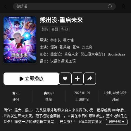
御廷谣‎
熊出没·重启未来
剧情
喜剧
科幻
导演：
林永长
瞿才佳
主演：
谭笑
张秉君
张伟
刘思奇
别名：
熊出没：重启未来
熊出没大电影11
BoonieBears
语言：
汉语普通话,国语
立即播放
2025.01.29
1小时48分28秒
7.1
9827
评分
热度
上映时间
时间
简介：
熊大、熊二、光头强意外地和来自未来世界的小亮一起穿越到100年后：
世界发生巨大灾变，孢子植物全面侵占，人类在末日中艰难求生，整个地球危在
旦夕！而这一切的罪魁祸首竟是......光头强？！ 100年前究竟发生
了什么？小亮是敌是友？光头强为何背负恶名？人类命运最终会走向何方？熊强