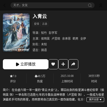
八仙！
入青云
爱情
古装
导演：
知竹
彭学军
主演：
侯明昊
卢昱晓
余承恩
鹤男
全伊
别名：
未知
语言：
国语
立即播放
2025.10.08
38分35秒
7.0
48.5万
评分
热度
上映时间
时间
简介：
在合虚六境一年一度的“青云大会”上，罪囚出身的极星渊斗者纪伯宰（侯
明昊 饰）一举击败已连胜七年的冷酷女战神明意（卢昱晓 饰），一夜成为极星
渊最炙手可热的新星。而明意将自己真实的一面伪装隐藏，化身舞
姬接近纪伯宰，二人“身披马甲”燃爽斗爱，维护了公平正义，最终收获动人爱