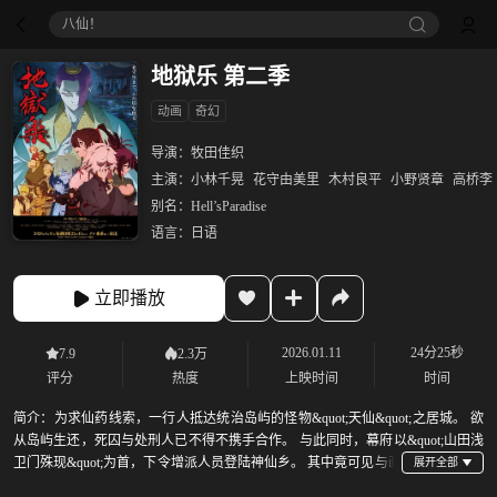
八仙！
地狱乐 第二季
动画
奇幻
导演：
牧田佳织
主演：
小林千晃
花守由美里
木村良平
小野贤章
高桥李
别名：
Hell’sParadise
语言：
日语
立即播放
2026.01.11
24分25秒
7.9
2.3万
评分
热度
上映时间
时间
简介：
为求仙药线索，一行人抵达统治岛屿的怪物&quot;天仙&quot;之居城。 欲
从岛屿生还，死囚与处刑人已不得不携手合作。 与此同时，幕府以&quot;山田浅
卫门殊现&quot;为首，下令增派人员登陆神仙乡。 其中竟可见与画
眉丸素有渊源的石隐众之身影。 正当画眉丸等人欲尽快寻得仙药逃离孤岛之际，