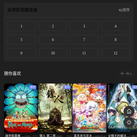
天仙们却拦住了他们的去路—— 围绕仙药的争夺，即将迎来&quot;人类&quot;与
&quot;天仙&quot;的全面对决——！！
金牌影院
播放器
排序
1
2
3
4
5
6
7
8
9
10
11
12
猜你喜欢
换一换
蓝光
蓝光
蓝光
蓝
瑞克和莫蒂 ...
镖人 第二季
喜羊羊与灰太...
尖帽子的魔法...
9.3
9.4
9.6
(10全)
(08全)
(60全)
(13集)