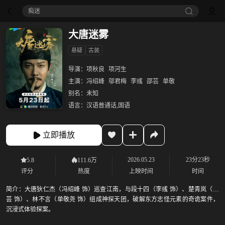
痴迷
大唐迷雾
悬疑
古装
导演：
项秋良
项河生
主演：
冯绍峰
邬君梅
李彧
邵芸
单敬
别名：
未知
语言：
汉语普通话,国语
立即播放
2026.05.23
23分23秒
5.8
111.6万
评分
热度
上映时间
时间
简介：
大唐狄仁杰（冯绍峰 饰）巡查江南，与段十四（李彧 饰）、楚青岚（邵
芸 饰）、林不言（单敬尧 饰）组成神探天团，破解东方志怪元素的奇诡案件，
沉浸式体验探案。