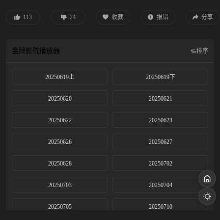
洛哥丹吉尔，以中华美食为媒，开启中非文化交流的新篇章，将开创传统与现代
交融的中式餐饮新范式，让东方美食故事唤起世界共鸣，共赴这场横跨亚非大陆
113
24
收藏
报错
分享
的夏日美食奇遇之旅
金牌影院
播放器
排序
20250619上
20250619下
20250620
20250621
20250622
20250623
20250626
20250627
20250628
20250702
20250703
20250704
20250705
20250710