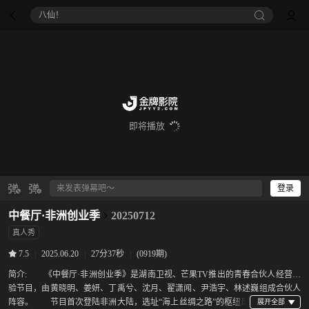
八仙！
即将播放
登录
中餐厅·非洲创业季
20250712
真人秀
|
2025.06.20
|
27分37秒
|
(0919期)
7.5
简介:
《中餐厅·非洲创业季》是湖南卫视、芒果TV推出的青春合伙人经营体
验节目，由黄晓明、姜妍、丁禹兮、沈月、翟潇闻、尹浩宇、林述巍组成合伙人
阵容。 节目首次登陆非洲大陆，选址“海上丝绸之路”的枢纽摩