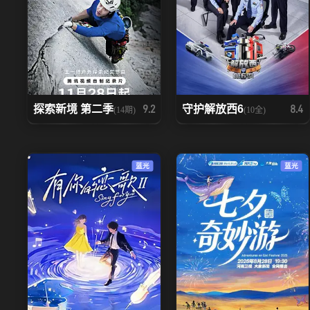
探索新境 第二季
守护解放西6
9.2
8.4
(14期)
(10全)
蓝光
蓝光