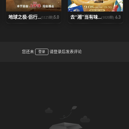
地球之极·侣行...
去“湘”当有味...
5.0
6.3
(1125期)
(1020期)
您还未
请登录后发表评论
登录