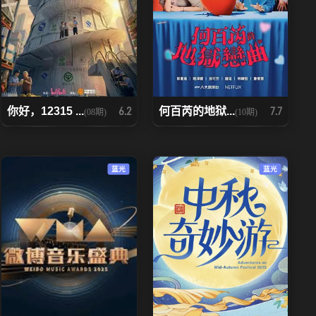
你好，12315 ...
何百芮的地狱...
6.2
7.7
(08期)
(10期)
蓝光
蓝光