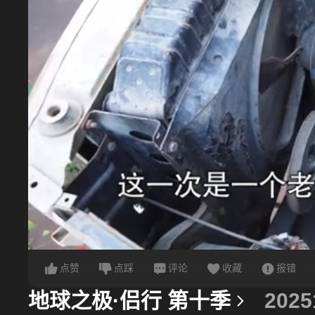
点赞
点踩
评论
收藏
报错
地球之极·侣行 第十季
2025
更多信息