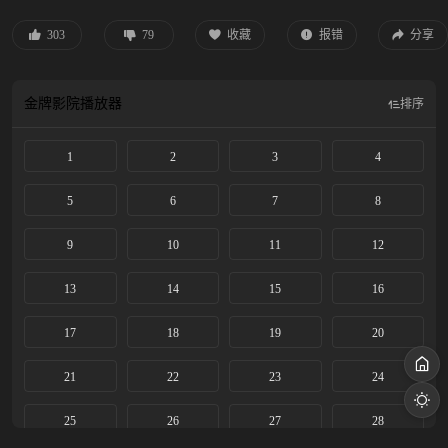
百姓力竭被俘。危急时刻，锦毛鼠白玉堂（方逸伦 饰）出手相救。三人联手追查
线索，搜集襄阳王勾结黑白两道、鱼肉百姓、里通外敌的罪证，最终挫败其朝野
303
79
收藏
报错
分享
和江湖的阴谋布局，还江湖正气与百姓安宁。
金牌影院
播放器
排序
1
2
3
4
5
6
7
8
9
10
11
12
13
14
15
16
17
18
19
20
21
22
23
24
25
26
27
28