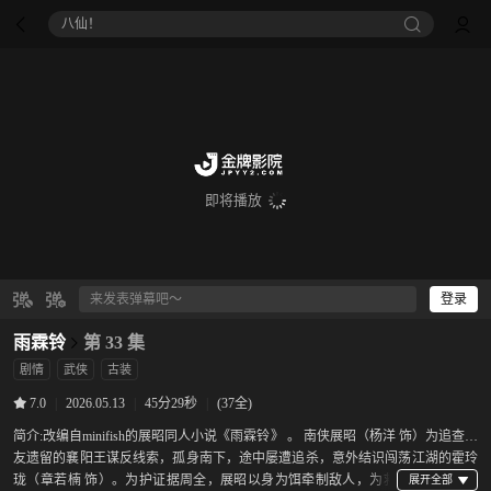
八仙！
即将播放
登录
雨霖铃
第 33 集
剧情
武侠
古装
|
2026.05.13
|
45分29秒
|
(37全)
7.0
简介:
改编自minifish的展昭同人小说《雨霖铃》 。 南侠展昭（杨洋 饰）为追查故
友遗留的襄阳王谋反线索，孤身南下，途中屡遭追杀，意外结识闯荡江湖的霍玲
珑（章若楠 饰）。为护证据周全，展昭以身为饵牵制敌人，为救