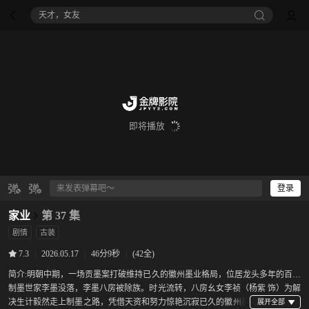
八仙！
即将播放
登录
家业
第 37 集
剧情
古装
|
2026.05.17
|
46分9秒
|
(42全)
7.3
简介:
明朝中期，一场贡墨案打破维持已久的徽州墨业格局，位居龙头多年的百年
制墨世家李墨没落，李墨八房被除族。时光流转，八房幺女李祯（杨紫 饰）为解
决生计毅然走上制墨之路，凭借天资和努力惊艳沉寂已久的徽州墨