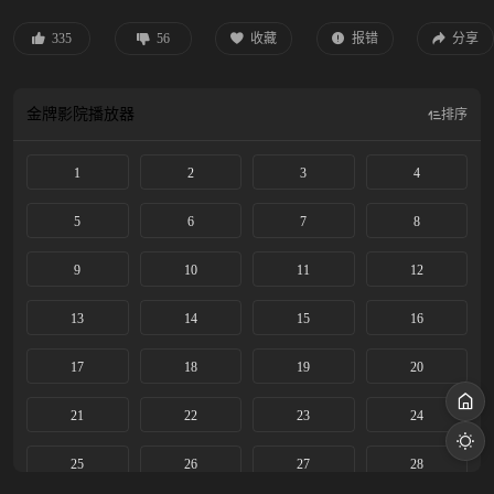
业，而后以女子之身突破束缚，以墨为刃，重塑徽州墨业辉煌，振兴百年家族，
再造千年徽墨光彩。
335
56
收藏
报错
分享
金牌影院
播放器
排序
1
2
3
4
5
6
7
8
9
10
11
12
13
14
15
16
17
18
19
20
21
22
23
24
25
26
27
28