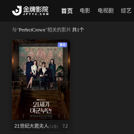
首页
电影
电视剧
综艺
与
“
PerfectCrown
”相关的影片
共
1
个
蓝光
21世纪大君夫人
7.2
(12全)