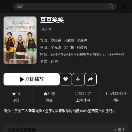
痴迷
豆豆笑笑
真人秀
导演：
罗暎锡
河武成
沈恩静
主演：
李光洙
金宇彬
都敬秀
别名：
콩심은데콩나서웃음팡행복팡해외탐방
种豆得豆2
语言：
韩语
立即播放
2025.10.17
1小时33分4秒
9.0
2.3万
评分
热度
上映时间
时间
简介：
真亲三人帮李光洙X金宇彬X都敬秀的纯度100%墨西哥自由旅行。
金牌影院
播放器
排序