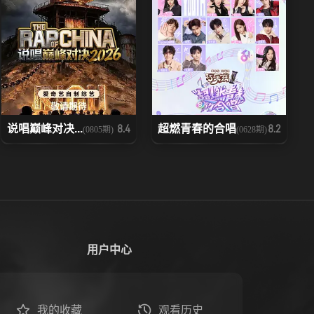
说唱巅峰对决...
超燃青春的合唱
8.4
8.2
(0805期)
(0628期)
用户中心
我的收藏
观看历史