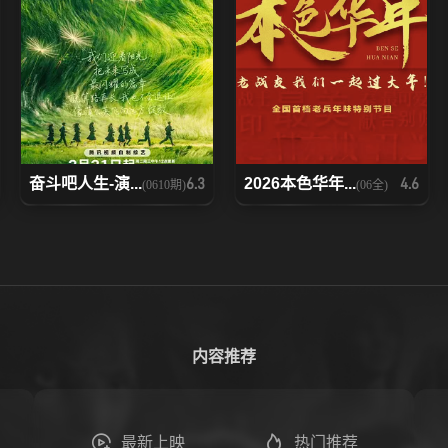
奋斗吧人生-演...
2026本色华年...
6.3
4.6
(0610期)
(06全)
内容推荐
最新上映
热门推荐