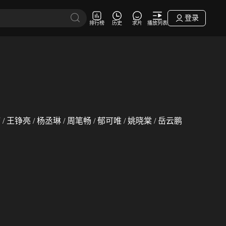
登录
排行榜
历史
求片
播放列表
 / 王铮亮 / 杨丞琳 / 周笔畅 / 郁可唯 / 姚晓棠 / 岳云鹏