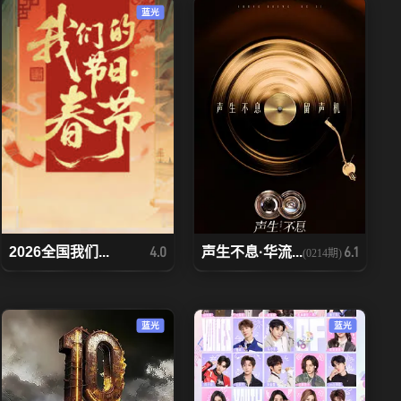
蓝光
2026全国我们...
声生不息·华流...
4.0
6.1
(0214期)
蓝光
蓝光