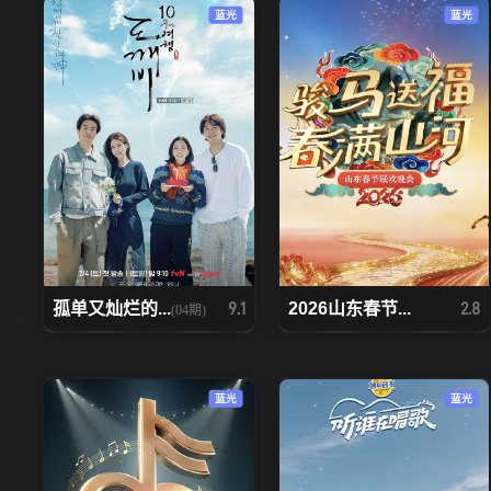
蓝光
蓝光
孤单又灿烂的...
2026山东春节...
9.1
2.8
(04期)
蓝光
蓝光