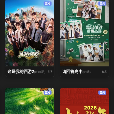
蓝光
蓝光
这是我的西游2
请回答高中
5.7
6.3
(0801期)
(09期)
蓝光
蓝光