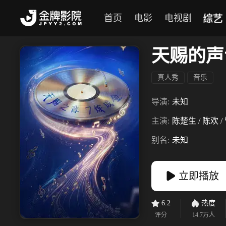
综艺
首页
电影
电视剧
天赐的声
真人秀
音乐
导演:
未知
主演:
陈楚生 / 陈欢 /
别名:
未知
立即播放
6.2
热度
评分
14.7万
人