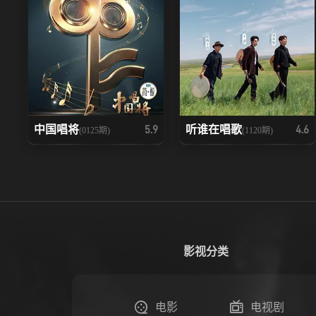
中国唱将
听谁在唱歌
5.9
4.6
(0125期)
(1120期)
影视分类
电影
电视剧