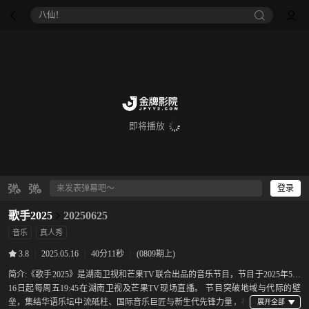
八仙！
即将播放
登录
歌手2025
20250625
音乐
真人秀
|
2025.05.16
|
40分11秒
|
(0809期上)
3.8
简介:
《歌手2025》是湖南卫视和芒果TV联合出品的音乐节目，节目于2025年5月
16日起每周五19:45在湖南卫视及芒果TV现场直播。 节目突破地域与代际的壁
垒，集结华语乐坛中流砥柱、国际音乐巨匠与新生代先锋力量，构