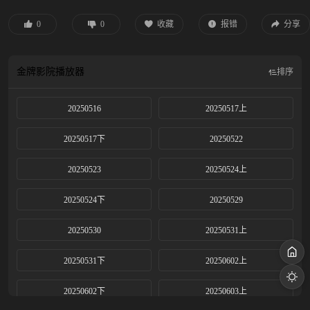
建一场跨越时空与文化的音乐对话，以无界之声相邀四海歌者汇聚在这个“音乐
地球村”。
0
0
收藏
报错
分享
金牌影院
播放器
排序
20250516
20250517上
20250517下
20250522
20250523
20250524上
20250524下
20250529
20250530
20250531上
20250531下
20250602上
20250602下
20250603上